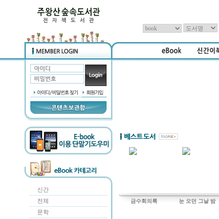
신간
전체
감자
금수회의록
눈 오던 그날 밤
문학