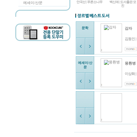
김동인 | 성현사
안국선 | 푸른소나무
백신애 | 도서출판 모
에세이/산문
진
문학
감자
김동인 |
에세이/산
몽환병
문
이상화 |